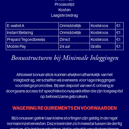
Processtijd
Kosten
Laagste bedrag
E-wallet A
Onmiddellijk
Kosteloos
€1
Instant Betaling
Onmiddellijk
Kosteloos
€1
Prepaid Tegoedbewijs
Direct
Kosteloos
€1
Mobile Pay
24 uur
Gratis
€1
Bonusstructuren bij Minimale Inleggingen
Alhoewel bonusratio’s kunnen afwijken afhankelijk van het
inlegbedrag, verschaffen wij eveneens voor lage inleggingen
voordelige promoties. Bij een deposit van een € ontvang je
doorgaans access tot specifieke bonuspakketten die zijn toegespitst
op behoedzame gebruikers.
WAGERING REQUIREMENTS EN VOORWAARDEN
Bij bonussen gelinkt aan kleine stortingen zijn geldig in de regel
normale inzetvereisten. Deze bevinden zich meestal tussen de dertig