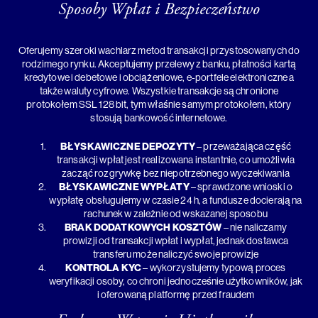
Sposoby Wpłat i Bezpieczeństwo
Oferujemy szeroki wachlarz metod transakcji przystosowanych do
rodzimego rynku. Akceptujemy przelewy z banku, płatności kartą
kredytowe i debetowe i obciążeniowe, e-portfele elektroniczne a
także waluty cyfrowe. Wszystkie transakcje są chronione
protokołem SSL 128 bit, tym właśnie samym protokołem, który
stosują bankowość internetowe.
BŁYSKAWICZNE DEPOZYTY
– przeważająca część
transakcji wpłat jest realizowana instantnie, co umożliwia
zacząć rozgrywkę bez niepotrzebnego wyczekiwania
BŁYSKAWICZNE WYPŁATY
– sprawdzone wnioski o
wypłatę obsługujemy w czasie 24 h, a fundusze docierają na
rachunek w zależnie od wskazanej sposobu
BRAK DODATKOWYCH KOSZTÓW
– nie naliczamy
prowizji od transakcji wpłat i wypłat, jednak dostawca
transferu może naliczyć swoje prowizje
KONTROLA KYC
– wykorzystujemy typową proces
weryfikacji osoby, co chroni jednocześnie użytkowników, jak
i oferowaną platformę przed fraudem