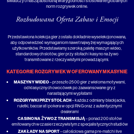
świadczy o naszą absolutną wiarygodność i stosowanie globalnych
norm rozgrywek online.
Rozbudowana Oferta Zabaw i Emocji
Przedstawiona kolekcja gier została dokładnie wyselekcjonowana,
aby odpowiedzieć wymaganiom nawet najwyżej wymagających
użytkowników. Przedstawiamy szeroką paletę maszyn wideo,
standardowych slotów, gier przy stołach i kasyno na żywo
transmitowane z rzeczywistymi prowadzącymi.
KATEGORIE ROZGRYWEK W OFEROWANYM KASYNIE
MASZYNY WIDEO
– przeszło 2500 gier z wieloma motywami,
od klasycznych owocówek po zaawansowane gry z
narastającymi wypłatami
ROZGRYWKI PRZY STOŁACH
– każda z odmiany blackjacka,
ruletki, baccarat i pokera w opcji RNG oraz z autentycznymi
dealerami
CASINO NA ŻYWO Z TRANSMISJĄ
– ponad 200 stołów
emitowanych w czasie rzeczywistym z specjalistycznych studiów
ZAKŁADY NA SPORT
– całościowa gama pre-match i live