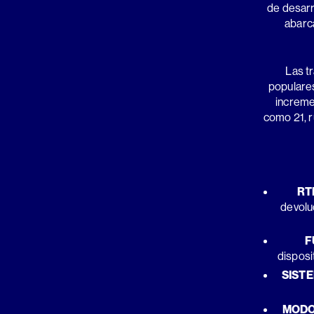
de desarr
abarc
Las t
populares
increme
como 21, 
RT
devolu
F
disposi
SISTE
MODO