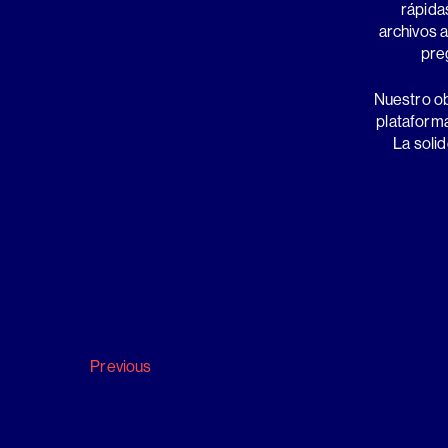
rápida
archivos 
pre
Nuestro ob
plataforma
La soli
Post
Previous
navigation