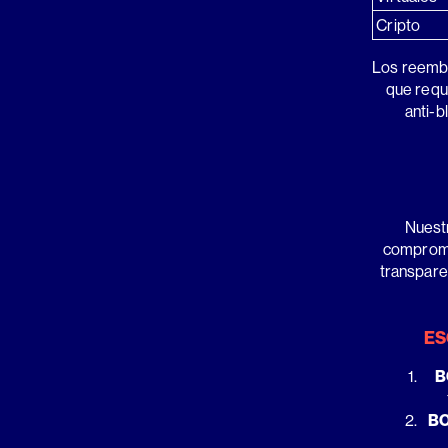
Cripto
Los reembo
que requ
anti-b
Nuest
compromis
transpare
ES
B
BO