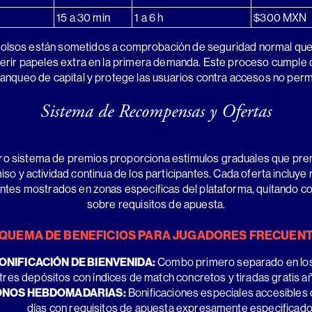
15 a 30 min
1 a 6 h
$300 MXN
lsos están sometidos a comprobación de seguridad normal que
erir papeles extra en la primera demanda. Este proceso cumple 
lanqueo de capital y protege las usuarios contra accesos no perm
Sistema de Recompensas y Ofertas
ro sistema de premios proporciona estímulos graduales que prem
o y actividad continua de los participantes. Cada oferta incluye 
ntes mostrados en zonas específicas del plataforma, quitando c
sobre requisitos de apuesta.
QUEMA DE BENEFICIOS PARA JUGADORES FRECUEN
ONIFICACIÓN DE BIENVENIDA:
Combo primero separado en los 
tres depósitos con índices de match concretos y tiradas gratis a
NOS HEBDOMADARIAS:
Bonificaciones especiales accesibles 
días con requisitos de apuesta expresamente especificad