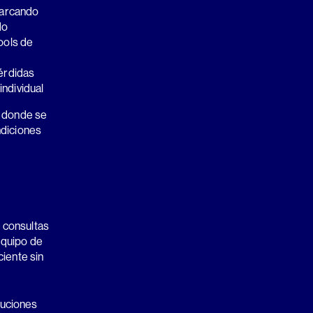
barcando
do
ools de
érdidas
ndividual
, donde se
ndiciones
 consultas
equipo de
iente sin
oluciones