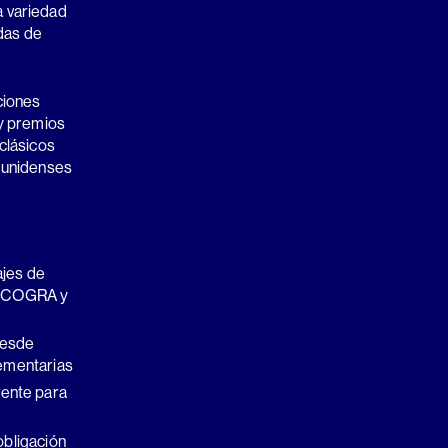
a variedad
das de
ciones
 y premios
clásicos
ounidenses
ajes de
o eCOGRA y
desde
lementarias
ente para
obligación