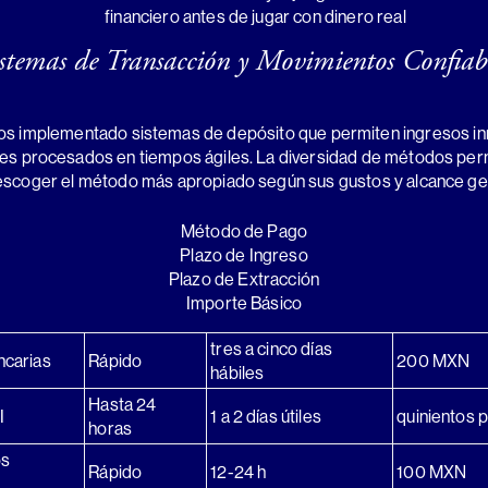
financiero antes de jugar con dinero real
stemas de Transacción y Movimientos Confiab
s implementado sistemas de depósito que permiten ingresos in
es procesados en tiempos ágiles. La diversidad de métodos per
escoger el método más apropiado según sus gustos y alcance ge
Método de Pago
Plazo de Ingreso
Plazo de Extracción
Importe Básico
tres a cinco días
ncarias
Rápido
200 MXN
hábiles
Hasta 24
I
1 a 2 días útiles
quinientos
horas
os
Rápido
12-24 h
100 MXN