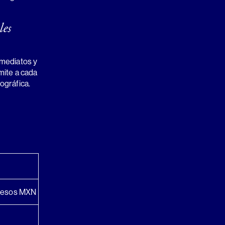
les
mediatos y
mite a cada
ográfica.
 pesos MXN