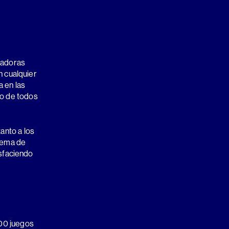
ladoras
n cualquier
 en las
io de todos
anto a los
stema de
isfaciendo
00 juegos