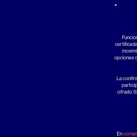
Funcio
certificad
movimi
opciones d
La confir
partici
cifrado S
En
compro