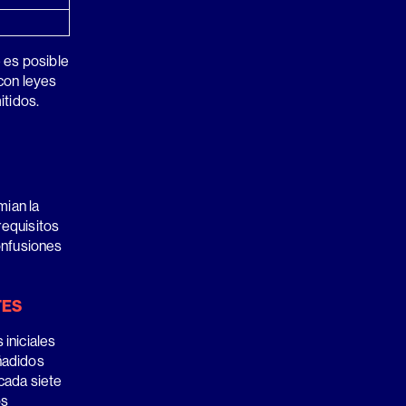
 es posible
con leyes
itidos.
ian la
requisitos
onfusiones
TES
iniciales
ñadidos
cada siete
os