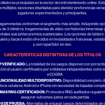
olladores principales en la sector del entretenimiento online. Est
a múltiples secciones diseñadas para atender preferencias varia
jugadores experimentados y principiantes.
ragamonedas conforman el segmento más amplio, incluyendo op
 de 3 cilindros, tragamonedas de video con historias inmersivas
ntales que juntan premios sustanciales. Los opciones de tablero 
ruleta y bacará están ofrecidos en modalidades francesas, estad
y con repartidor en vivo.
CARACTERÍSTICAS DISTINTIVAS DE LOS TÍTULOS
P VERIFICADO:
La totalidad de los juegos disponen con porcent
ción al usuario certificados por entidades independientes com
eCOGRA
UNCIONALIDAD MULTIDISPOSITIVO:
Disponibilidad completo 
tivos celulares Android e iPhone sin necesidad de bajadas comp
MAS RNG CERTIFICADOS:
Protocolos RNG auditados regularm
asegurar outcomes justos en cada partida
S DE PRUEBA:
Alternativa de ensayar juegos determinados sin 