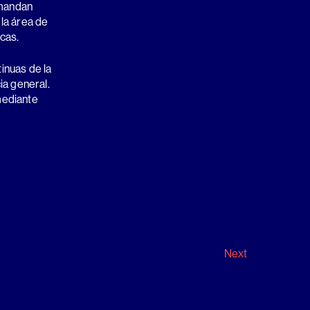
emandan
la área de
cas.
inuas de la
ia general.
mediante
Next