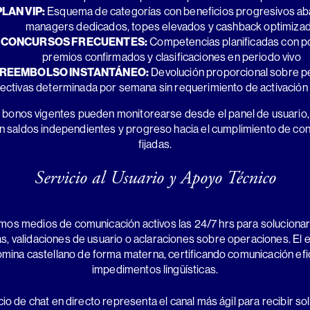
PLAN VIP:
Esquema de categorías con beneficios progresivos a
managers dedicados, topes elevados y cashback optimiza
CONCURSOS FRECUENTES:
Competencias planificadas con p
premios confirmados y clasificaciones en periodo vivo
REEMBOLSO INSTANTÁNEO:
Devolución proporcional sobre p
ectivas determinada por semana sin requerimiento de activación i
 bonos vigentes pueden monitorearse desde el panel de usuario
 saldos independientes y progreso hacia el cumplimiento de co
fijadas.
Servicio al Usuario y Apoyo Técnico
os medios de comunicación activos las 24/7 hrs para solucionar
s, validaciones de usuario o aclaraciones sobre operaciones. El 
mina castellano de forma materna, certificando comunicación efic
impedimentos lingüísticas.
cio de chat en directo representa el canal más ágil para recibir s