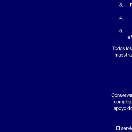
ef
Todos los
muestran
Conservam
compleja
apoyo do
El servi