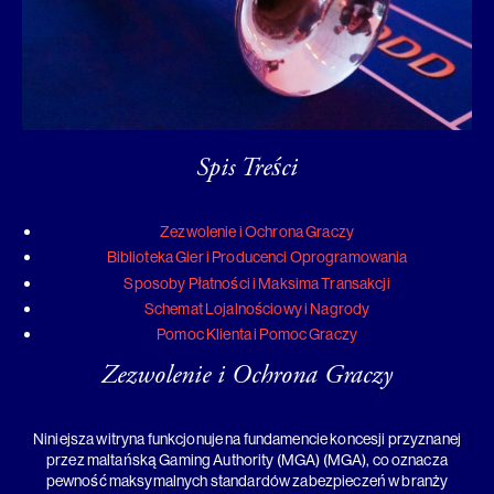
Spis Treści
Zezwolenie i Ochrona Graczy
Biblioteka Gier i Producenci Oprogramowania
Sposoby Płatności i Maksima Transakcji
Schemat Lojalnościowy i Nagrody
Pomoc Klienta i Pomoc Graczy
Zezwolenie i Ochrona Graczy
Niniejsza witryna funkcjonuje na fundamencie koncesji przyznanej
przez maltańską Gaming Authority (MGA) (MGA), co oznacza
pewność maksymalnych standardów zabezpieczeń w branży