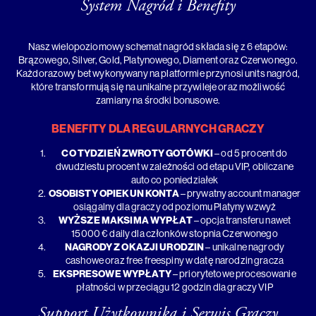
System Nagród i Benefity
Nasz wielopoziomowy schemat nagród składa się z 6 etapów:
Brązowego, Silver, Gold, Platynowego, Diament oraz Czerwonego.
Każdorazowy bet wykonywany na platformie przynosi units nagród,
które transformują się na unikalne przywileje oraz możliwość
zamiany na środki bonusowe.
BENEFITY DLA REGULARNYCH GRACZY
CO TYDZIEŃ ZWROTY GOTÓWKI
– od 5 procent do
dwudziestu procent w zależności od etapu VIP, obliczane
auto co poniedziałek
OSOBISTY OPIEKUN KONTA
– prywatny account manager
osiągalny dla graczy od poziomu Platyny wzwyż
WYŻSZE MAKSIMA WYPŁAT
– opcja transferu nawet
15000 € daily dla członków stopnia Czerwonego
NAGRODY Z OKAZJI URODZIN
– unikalne nagrody
cashowe oraz free freespiny w datę narodzin gracza
EKSPRESOWE WYPŁATY
– priorytetowe procesowanie
płatności w przeciągu 12 godzin dla graczy VIP
Support Użytkownika i Serwis Graczy