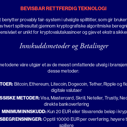
BEVISBAR RETTFERDIG TEKNOLOGI
 benytter provably fair-system i utvalgte spilltitler, som gir bruke
av hvert spillresultat gjennom kryptografiske algoritmiske beregni
ensivået er unikt for kryptovalutakasinoer og gjev et ekstra sikke
Innskuddsmetoder og Betalinger
etodene våre utgjør et av de meest omfattende utvalg i bransjen
desse metoder:
TOER:
Bitcoin, Ethereum, Litecoin, Dogecoin, Tether, Ripple og fl
digitale valutaer
SSISKE METODER:
Visa, Mastercard, Skrill, Neteller, Trustly, N
direkte bankoverføring
MINIMUM INNSKUDD:
Kun 20 EUR eller tilsvarende beløp i kry
SBEGRENSNINGER:
Opptil 10000 EUR per overføring, høyere t
spillere