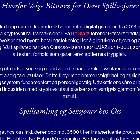
Hvorfor Velge Bitstarz for Deres Spillsesjoner
blert opp som et ledende aktør innenfor digital gambling fra 2014,
på kryptovaluta-transaksjoner. På
Bit Starz
forener Bitstarz tradis
levelser med nyere betalingsteknologi for å gi brukere et jevn og 
g. Vårt spillsted har den Curacao-lisens (8048/JAZ2014-003), so
attestert forhold som garanterer spillernes tryggleik.
ng utmerker seg seg ut ved å godta bade vanlige valutaer og en 
t av digitale valutaer. Dette tilbyr medlemmer valgfrihet og mulighet
gssystem fundamentert på personlige valg. Uttakstidene våre er 
 i industrien, med kryptovalutauttakelser som vanligvis gjennomfø
minutt.
Spillsamling og Seksjoner hos Oss
lget hos oss inkluderer oppimot 3500 titler fra anerkjente produ
ic, Evolution, NetEnt og Microgaming. Bitstarz har strukturert sam