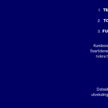
TI
T
FU
Kundeserv
Svartidene
nokre 
Datasi
utvekslin