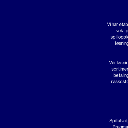
Vi har eta
vekt 
spillopp
løsnin
Vår løsni
sortimen
betalin
raskeste
Spillutva
Pragmat