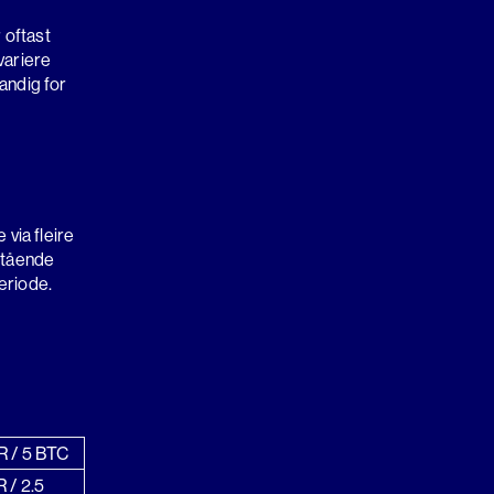
 oftast
variere
andig for
 via fleire
tstående
eriode.
 / 5 BTC
 / 2.5