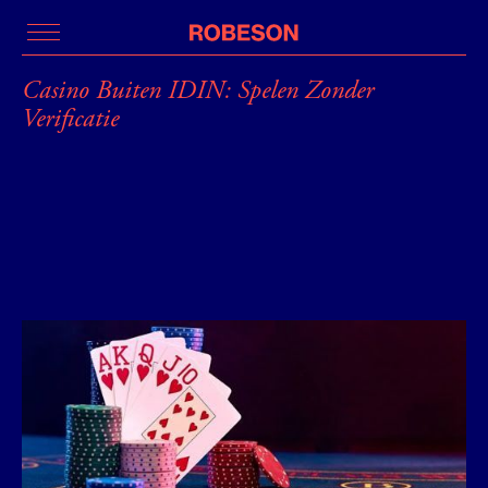
Skip
to
content
Casino Buiten IDIN: Spelen Zonder
Verificatie