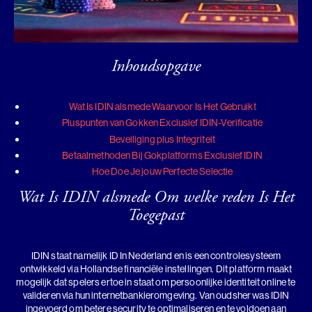
Inhoudsopgave
Wat Is IDIN alsmede Waarvoor Is Het Gebruikt
Pluspunten van Gokken Exclusief IDIN-Verificatie
Beveiliging plus Integriteit
Betaalmethoden Bij Gokplatforms Exclusief IDIN
Hoe Doe Je jouw Perfecte Selectie
Wat Is IDIN alsmede Om welke reden Is Het
Toegepast
IDIN staat namelijk ID In Nederland en is een controlesysteem
ontwikkeld via Hollandse financiële instellingen. Dit platform maakt
mogelijk dat spelers ertoe in staat om persoonlijke identiteit online te
valideren via hun internetbankieromgeving. Van oudsher was IDIN
ingevoerd om betere security te optimaliseren en te voldoen aan