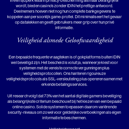
In een tijdperk waarin privacy-bescherming alsmaar belangrijker
wordt, bieden casino’s zonder IDIN het prettige antwoord.
Deelnemers hoeven niet nog hun complete bankgegevens te
koppelen aan persoonlijk game-profiel. Dit minimaliseert het gevaar
op datalekken en geeft gebruikers meer grip over hun privé
informatie.
Veiligheid alsmede Geloofwaardigheid
Een bepaalde frequente vraagteken is of gokplatforms buiten IDIN
wel beveiligd zijn. Het bescheid is voluit ja, wanneer je kiest voor
systemen met de vereiste correcte vergunningen plus
veiligheidsprotocollen. Ons hanteren rigoureuze
veiligheidsprotocols als SSL-versleuteling plus opereren samen met
erkende betalingsservices.
Uit research volgt dat 73% van het aantal digitale gamers beveiliging
als belangrijkste criterium beschouwt bij het kiezen van een bepaald
online casino. Solide systemen toepassen daarom variërende
security-niveaus om zowel voor geldelijke overboekingen als eigen
informatie te beschermen.