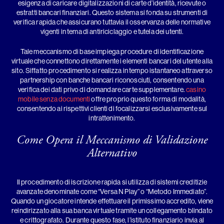
esigenza di caricare digitalizzazioni di carte d’identità, ricevute o
estratti bancari finanziari. Questo sistema si fonda su strumenti di
verifica rapida che assicurano tuttavia il osservanza delle normative
vigenti in tema di antiriciclaggio e tutela dei utenti.
Tale meccanismo di base impiega procedure di identificazione
virtuale che connettono direttamente i elementi bancari del utente alla
sito. Siffatto procedimento si realizza in tempo istantaneo attraverso
partnership con banche bancari riconosciuti, consentendo una
verifica dei dati privo di domandare carte supplementare.
casino
mobile senza documenti
offre proprio questo forma di modalità,
consentendo ai rispettivi clienti di focalizzarsi esclusivamente sul
intrattenimento.
Come Opera il Meccanismo di Validazione
Alternativo
Il procedimento di iscrizione rapida si utilizza di sistemi creditizie
avanzate denominate come “Versa N Play” o “Metodo Immediato”.
Quando un giocatore intende effettuare il primissimo accredito, viene
reindirizzato alla sua banca virtuale tramite un collegamento blindato
e crittografato. Durante questo fase, l’istituto finanziario invia al