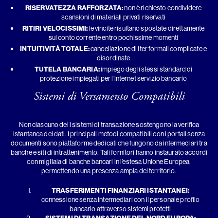
RISERVATEZZA RAFFORZATA:
non è richiesto condividere
scansioni di materiali privati riservati
RITIRI VELOCISSIMI:
le vincite risultano spostate direttamente
sul conto corrente entro pochissime momenti
INTUITIVITÀ TOTALE:
cancellazione di iter formali complicate e
disordinate
TUTELA BANCARIA:
impiego degli stessi standard di
protezione impiegati per l’internet servizio bancario
Sistemi di Versamento Compatibili
Non ciascuno dei i sistemi di transazione sostengono la verifica
istantanea dei dati. I principali metodi compatibili con i portali senza
documenti sono piattaforme dedicati che fungono da intermediari tra
banche e siti di intrattenimento. Tali fornitori hanno instaurato accordi
con migliaia di banche bancari in l’estesa Unione Europea,
permettendo una presenza ampia del territorio.
TRASFERIMENTI FINANZIARI ISTANTANEI:
connessione senza intermediari con il personale profilo
bancario attraverso sistemi protetti