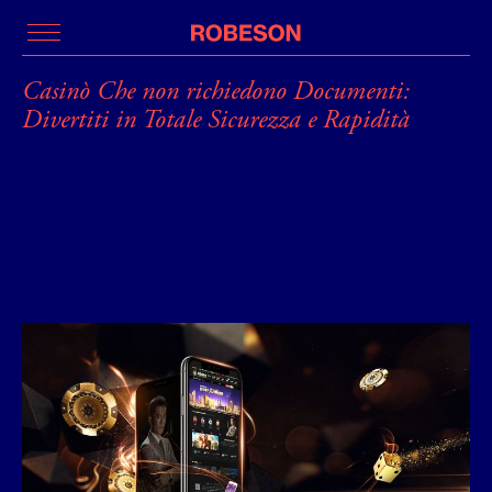
Skip
to
content
Casinò Che non richiedono Documenti:
Divertiti in Totale Sicurezza e Rapidità