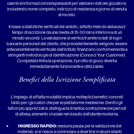
casinò le informazioni indispensabili per validare i dati del giocatore,
includendo nome completo, indirizzo di residenza e giorno di venuta
al mondo.
In base a statistiche verificati del ambito, siffatto metodo abbassa il
tempo di iscrizione da una media di 15-30 min a inferiore a di un
minuto secondi. La validazione si verifica tramite le dati di login
bancarie personali del cliente, che precedentemente vengono essere
antecedentemente verificate dall’istituto finanziario conformemente a
stringenti metodologie di identificazione (Conosci Your Customer).
Completata finita la operazione, il profilo di gioco diventa
immediatamente funzionante e utilizzabile.
Benefici della Iscrizione Semplificata
L’impiego di siffatta modalità implica molteplici benefici concreti
tanto per i giocatori che per le piattaforme medesime. Dentro gli
fattori più apprezzati si distingue la drastica contrazione dei periodi
di attesa, elemento cruciale nel vissuto dell’utente moderna.
INGRESSO RAPIDO:
nessuna pausa per la validazione dei
materiali, si si riesce a cominciare a divertirsi in alcuni istanti