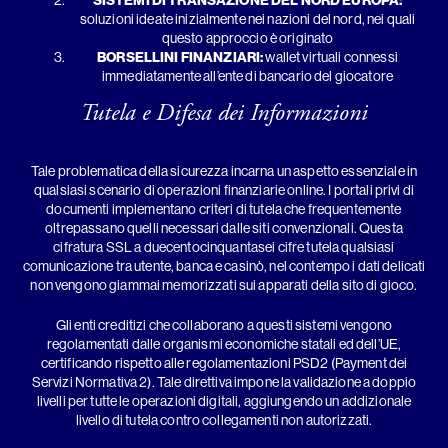
SISTEMI DI TRANSAZIONE DEL NORD EUROPA:
soluzioni ideate inizialmente nei nazioni del nord, nei quali
questo approccio è originato
BORSELLINI FINANZIARI:
wallet virtuali connessi
immediatamente all’ente di bancario del giocatore
Tutela e Difesa dei Informazioni
Tale problematica della sicurezza incarna un aspetto essenziale in
qualsiasi scenario di operazioni finanziarie online. I portali privi di
documenti implementano criteri di tutela che frequentemente
oltrepassano quelli necessari dalle siti convenzionali. Questa
cifratura SSL a duecentocinquantasei cifre tutela qualsiasi
comunicazione tra utente, banca e casinò, nel contempo i dati delicati
non vengono giammai memorizzati sui apparati della sito di gioco.
Gli enti creditizi che collaborano a questi sistemi vengono
regolamentati dalle organismi economiche statali ed dell’UE,
certificando rispetto alle regolamentazioni PSD2 (Payment dei
Servizi Normativa 2). Tale direttiva impone la validazione a doppio
livelli per tutte le operazioni digitali, aggiungendo un addizionale
livello di tutela contro collegamenti non autorizzati.