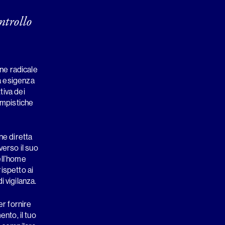
ntrollo
ne radicale
la esigenza
tiva dei
empistiche
ne diretta
verso il suo
ell’home
ispetto ai
i vigilanza.
r fornire
ento, il tuo