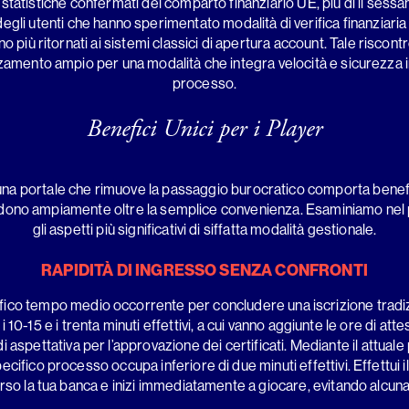
 statistiche confermati del comparto finanziario UE, più di il sess
egli utenti che hanno sperimentato modalità di verifica finanziari
 più ritornati ai sistemi classici di apertura account. Tale riscon
zamento ampio per una modalità che integra velocità e sicurezza i
processo.
Benefici Unici per i Player
na portale che rimuove la passaggio burocratico comporta benefic
ono ampiamente oltre la semplice convenienza. Esaminiamo nel 
gli aspetti più significativi di siffatta modalità gestionale.
RAPIDITÀ DI INGRESSO SENZA CONFRONTI
fico tempo medio occorrente per concludere una iscrizione tradiz
 i 10-15 e i trenta minuti effettivi, a cui vanno aggiunte le ore di attes
 di aspettativa per l’approvazione dei certificati. Mediante il attual
pecifico processo occupa inferiore di due minuti effettivi. Effettui 
rso la tua banca e inizi immediatamente a giocare, evitando alcun