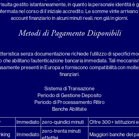
risulta gestito istantaneamente, in quanto la personale identità è g
fermata nel corso di il iniziale accredito. Le somme vinte arrivano 
account finanziario in alcuni minuti reali, non già in giorni.
Metodi di Pagamento Disponibili
tteristica senza documentazione richiede l’utilizzo di specifici mod
che abilitano l’autenticazione bancaria immediata. Tali meccanism
usamente presenti in Europa e forniscono compatibilità con moltepl
finanziari.
Sistema di Transazione
Periodo di Gestione Deposito
Periodo di Processamento Ritiro
Banche Abilitate
y
Immediato
zero-quindici minuti
Oltre 300+ istituzioni
zero-trenta minuti
nking
Immediato
Maggiori banche del p
effettivi