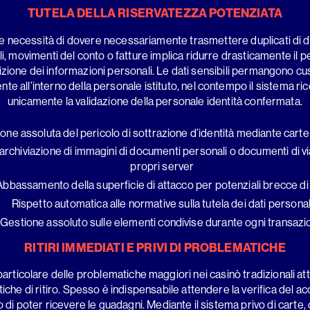
TUTELA DELLA RISERVATEZZA POTENZIATA
e necessità di dovere necessariamente trasmettere duplicati di 
i, movimenti del conto o fatture implica ridurre drasticamente il pe
zione dei informazioni personali. Le dati sensibili permangono cu
te all’interno della personale istituto, nel contempo il sistema r
unicamente la validazione della personale identità confermata.
one assoluta del pericolo di sottrazione d’identità mediante carte 
archiviazione di immagini di documenti personali o documenti di vi
propri server
Abbassamento della superficie di attacco per potenziali brecce di 
Rispetto automatica alle normative sulla tutela dei dati personal
Gestione assoluto sulle elementi condivise durante ogni transazi
RITIRI IMMEDIATI E PRIVI DI PROBLEMATICHE
articolare delle problematiche maggiori nei casinò tradizionali att
iche di ritiro. Spesso è indispensabile attendere la verifica del ac
o di poter ricevere le guadagni. Mediante il sistema privo di carte,