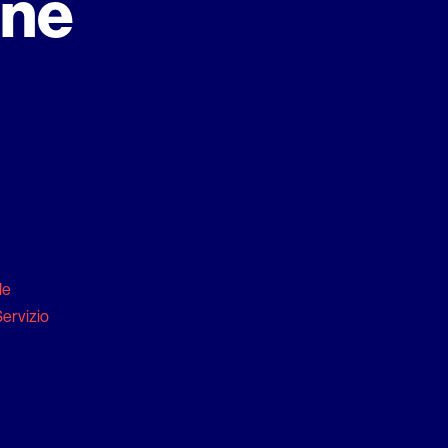
one
le
Servizio