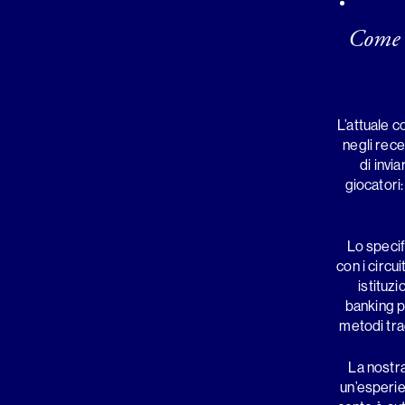
Come e
L’attuale 
negli rece
di invi
giocatori
Lo specif
con i circu
istituz
banking p
metodi trad
La nostr
un’esperien