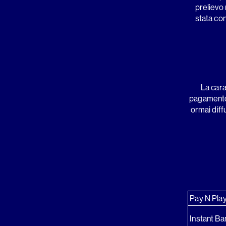
prelievo 
stata con
La cara
pagamento 
ormai diff
Pay N Pla
Instant Ba