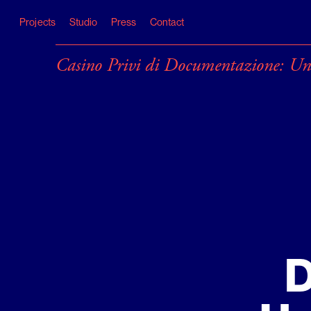
Skip
to
Projects
Studio
Press
Contact
content
Casino Privi di Documentazione: Una
D