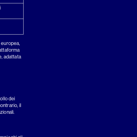
i
a europea,
iattaforma
e, adattata
ollo dei
ntrario, il
zionali.