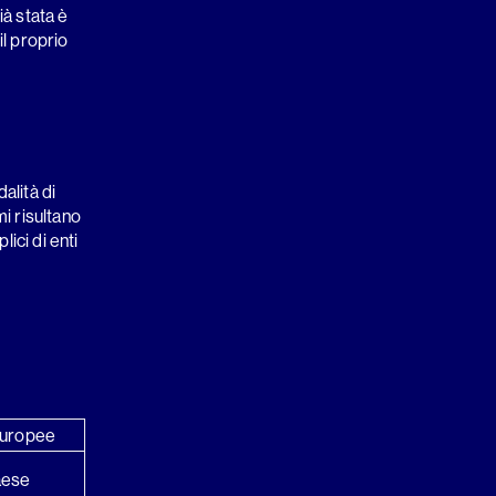
ià stata è
il proprio
alità di
i risultano
ici di enti
 europee
aese