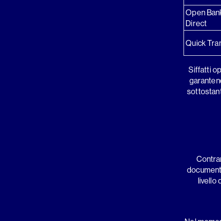
Open Ban
Direct
Quick Tra
Siffatti 
garantend
sottostant
Contrar
documenti 
livello