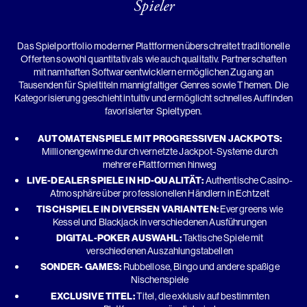
Spieler
Das Spielportfolio moderner Plattformen überschreitet traditionelle
Offerten sowohl quantitativ als wie auch qualitativ. Partnerschaften
mit namhaften Softwareentwicklern ermöglichen Zugang an
Tausenden für Spieltiteln mannigfaltiger Genres sowie Themen. Die
Kategorisierung geschieht intuitiv und ermöglicht schnelles Auffinden
favorisierter Spieltypen.
AUTOMATENSPIELE MIT PROGRESSIVEN JACKPOTS:
Millionengewinne durch vernetzte Jackpot-Systeme durch
mehrere Plattformen hinweg
LIVE-DEALER SPIELE IN HD-QUALITÄT:
Authentische Casino-
Atmosphäre über professionellen Händlern in Echtzeit
TISCHSPIELE IN DIVERSEN VARIANTEN:
Evergreens wie
Kessel und Blackjack in verschiedenen Ausführungen
DIGITAL-POKER AUSWAHL:
Taktische Spiele mit
verschiedenen Auszahlungstabellen
SONDER- GAMES:
Rubbellose, Bingo und andere spaßige
Nischenspiele
EXCLUSIVE TITEL:
Titel, die exklusiv auf bestimmten