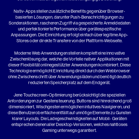
Nativ- Apps stellen zusätzliche Benefits gegenüber Browser-
basierten Lösungen, darunter Push-Benachrichtigungen zu
Sonderaktionen, rascheren Zugriff via gespeicherte Anmeldedaten
und perfektionierte Performance über gerätespezifische
Anpassungen. Die Einrichtung erfolgt einfach über legitime App-
Stores oder direkte Transfere von der Plattform-Webseite.
Moderne Web Anwendungen stellen komplett eine innovative
Zwischenlösung dar, welche die Vorteile nativer Applikationen mit
dieser Flexibilität onlinegestützter Anwendungen kombiniert. Diese
Technologie ermöglicht Einrichtung direkt durch den Webbrowser
ohne Zwischenschritt über Anwendungsläden und benötigt deutlich
reduzierten Speicherplatz auf dem Endgerät.
Jene Touchscreen-Optimierung berücksichtigt die speziellen
Anforderungen zur Gestensteuerung. Buttons sind hinreichend groß
dimensioniert, Wischgesten ermöglichen intuitives Navigieren, und
diese Benutzeroberfläche entfällt auf unnötige Elemente zu Gunsten
klarer Layouts. Die Ladegeschwindigkeiten auf Mobil- Geräten
entsprechen denen aller Desktop-Versionen, welches nahtloses
Gaming unterwegs garantiert.