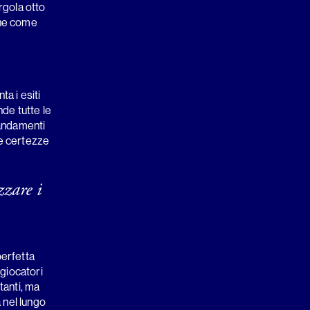
rgola otto
ione come
ta i esiti
nde tutte le
 andamenti
re certezze
zzare i
perfetta
 giocatori
tanti, ma
 nel lungo