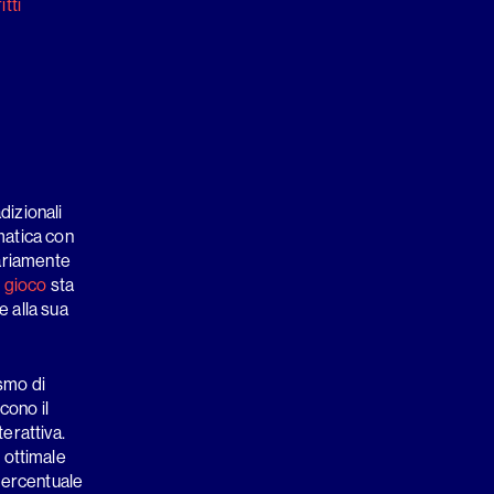
tti
dizionali
matica con
ariamente
 gioco
sta
e alla sua
smo di
cono il
erattiva.
 ottimale
 percentuale