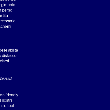
ungimento
ià perso
rtita
necessarie
 schemi
lle abilità
e distacco
ciarsi
stema
ser-friendly
 nostri
ti e tool