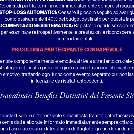
0% circa di partita, terminando immediatamente sempre al raggi
STOP-LOSS AUTOMATICI:
Cessare il gioco in seguito ad aver g
complessivamente il 40% del budget destinato per questa la pa
OCUMENTAZIONE SISTEMATICA:
Registrare ogni le sessioni 
per esaminare retrospettivamente le prestazioni e riconoscere
comportamentali
PSICOLOGIA PARTECIPANTE CONSAPEVOLE
ntale componente mentale emotiva si rivela altrettanto cruciale de
strategiche. Il nostro presente gioco casino favorisce chi mantien
co emotivo, trattando ogni turno come evento separato pur non las
influenzare da risultati antecedenti.
straordinari Benefici Distintivi del Presente Si
osta di valore differenziante si manifesta tramite l’interfaccia u
esenta dati elaborate in formato immediatamente sempre chiaro. I
anti hanno accesso a dati statistici dettagliate, grafici dei andamen