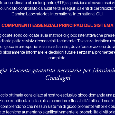
o teorico stimato al partecipante (RTP) si posiziona al novantasei vi
, un dato controllato da audit terzi eseguiti da enti di certificaz
Gaming Laboratories International International GLI.
COMPONENTI ESSENZIALI PRINCIPALI DEL SISTEMA
giocate sono collocate su la matrice di gioco interattiva che presen
iante pattern visivi riconoscibili facilmente. Tale caratteristica re
di gioco in un’esperienza unica di analisi, dove l’osservazione dei
ò sicuramente informare le decisioni future senza mai promette
complete.
gia Vincente garantita necessaria per Massimi
Guadagni
ccio ottimale consigliato al nostro esclusivo gioco domanda una 
one equilibrata di disciplina numerica e flessibilità tattica. I nostri
 comprendono che nessun sistema di gioco promette vittorie cos
te tecniche aumentano significativamente le probabilità di vittoria