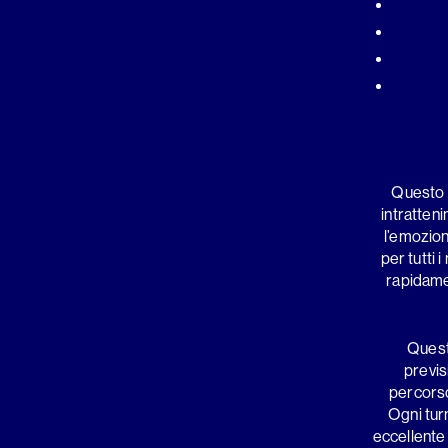
Questo n
intratten
l’emozio
per tutti 
rapidamen
Quest
previs
percorso
Ogni tur
eccellente 