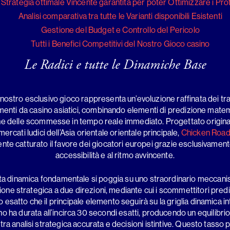
Strategia ottimale Vincente garantita per poter Ottimizzare i Profi
Analisi comparativa tra tutte le Varianti disponibili Esistenti
Gestione del Budget e Controllo del Pericolo
Tutti i Benefici Competitivi del Nostro Gioco casino
Le Radici e tutte le Dinamiche Base
ostro esclusivo gioco rappresenta un’evoluzione raffinata dei tra
imenti da casino asiatici, combinando elementi di predizione mate
ne delle scommesse in tempo reale immediato. Progettato origin
i mercati ludici dell’Asia orientale orientale principale,
Chicken Road
te catturato il favore dei giocatori europei grazie esclusivament
accessibilità e al ritmo avvincente.
a dinamica fondamentale si poggia su uno straordinario meccani
ione strategica a due direzioni, mediante cui i scommettitori predi
 esatto che il principale elemento seguirà su la griglia dinamica int
no ha durata all’incirca 30 secondi esatti, producendo un equilibrio
tra analisi strategica accurata e decisioni istintive. Questo tasso