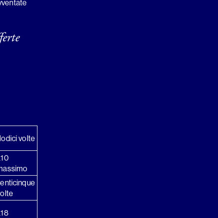
vventate
ferte
odici volte
x10
massimo
venticinque
olte
x18