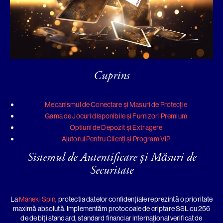
Cuprins
Mecanismul de Conectare și Masuri de Protecție
Gama de Jocuri disponibile și Furnizori Premium
Optiuni de Depozit și Extragere
Ajutorul Pentru Clienți și Program VIP
Sistemul de Autentificare și Măsuri de
Securitate
La
Maneki Spin
, protectia datelor confidențiale reprezintă o prioritate
maximă absolută. Implementăm protocoale de criptare SSL cu 256
de de biți standard, standard financiar internațional verificat de