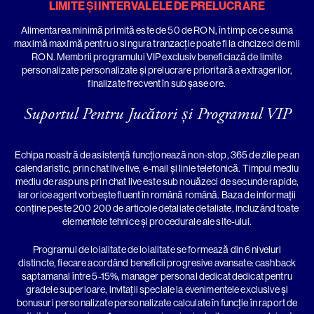
LIMITE ȘI INTERVALELE DE PRELUCRARE
Alimentarea minimă primită este de 50 de RON, în timp ce ce suma
maximă maximă pentru o singura tranzacție poate fi la cincizeci de mii
RON. Membrii programului VIP exclusiv beneficiază de limite
personalizate personalizate și prelucrare prioritară a extragerilor,
finalizate frecvent în sub șase ore.
Suportul Pentru Jucători și Programul VIP
Echipa noastră de asistență funcționează non-stop, 365 de zile pe an
calendaristic, prin chat live live, e-mail și linie telefonică. Timpul mediu
mediu de raspuns prin chat live este sub nouăzeci de secunde rapide,
iar orice agent vorbește fluent în română română. Baza de informații
conține peste 200 200 de articole detaliate detaliate, incluzând toate
elementele tehnice și procedurale ale site-ului.
Programul de loialitate de loialitate se formează din 6 niveluri
distincte, fiecare acordând beneficii progresive avansate: cashback
saptamanal între 5-15%, manager personal dedicat dedicat pentru
gradele superioare, invitații speciale la evenimentele exclusive și
bonusuri personalizate personalizate calculate în funcție în raport de