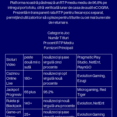
Platforma noastră păstrează un RTP mediu mediu de 96,8% pe
intregul portofoliu, cifră verificată lunar de casa de audit eCOGRA.
Prezentăm transparent rata RTP pentru fiecare joc separat,
permițând utilizatorilor să opteze pentru titlurile cu cei mai bune rate
de returnare.
Categorie Joc
Număr Titluri
Procent RTP Mediu
Furnizori Principali
peste
nouăzeci și șase
Pragmatic Play
Sloturi
două mii o
virgulă cinci
Studio, NetEnt,
Video
sută
procente
PlaynGO
Cazinou
nouăzeci și opt
Evolution Gaming,
Online
180+
virgulă nouă
Ezugi
Live
procente
Jackpot
Microgaming, Red
65 plus
95.2%
Progresiv
Tiger
Ruleta și
nouăzeci și nouă
140+
Evolution, NetEnt
Blackjack
virgulă unu procente
Game-uri
nouăzeci și șase
25+
Evolution Gaming