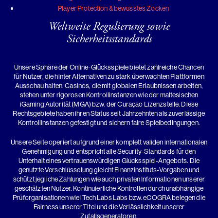
Player Protection & bewusstes Zocken
Weltweite Regulierung sowie
Sicherheitsstandards
Unsere Sphäre der Online-Glücksspiele bietet zahlreiche Chancen
für Nutzer, die hinter Alternativen zu stark überwachten Plattformen
Ausschau halten. Casinos, die mit globalen Erlaubnissen arbeiten,
stehen unter rigorosen Kontrollinstanzen wie der maltesischen
iGaming Autorität (MGA) bzw. der Curaçao Lizenzstelle. Diese
Rechtsgebiete haben ihren Status seit Jahrzehnten als zuverlässige
Kontrollinstanzen gefestigt und sichern faire Spielbedingungen.
Unsere Seite operiert aufgrund einer komplett validen internationalen
Genehmigung und entspricht alle Security-Standards für den
Unterhalt eines vertrauenswürdigen Glücksspiel-Angebots. Die
genutzte Verschlüsselung gleicht Finanzinstituts-Vorgaben und
schützt jegliche Zahlungen wie auch privaten Informationen unserer
geschätzten Nutzer. Kontinuierliche Kontrollen durch unabhängige
Prüforganisationen wie iTech Labs Labs bzw. eCOGRA belegen die
Fairness unserer Titel und die Verlässlichkeit unserer
Zufallsgeneratoren.