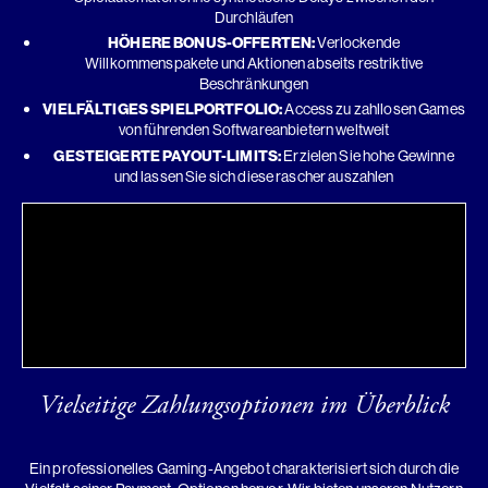
Durchläufen
HÖHERE BONUS-OFFERTEN:
Verlockende
Willkommenspakete und Aktionen abseits restriktive
Beschränkungen
VIELFÄLTIGES SPIELPORTFOLIO:
Access zu zahllosen Games
von führenden Softwareanbietern weltweit
GESTEIGERTE PAYOUT-LIMITS:
Erzielen Sie hohe Gewinne
und lassen Sie sich diese rascher auszahlen
Vielseitige Zahlungsoptionen im Überblick
Ein professionelles Gaming-Angebot charakterisiert sich durch die