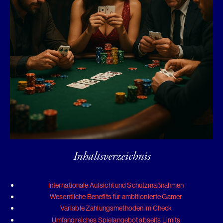
Inhaltsverzeichnis
Internationale Aufsicht und Schutzmaßnahmen
Wesentliche Benefits für ambitionierte Gamer
Variable Zahlungsmethoden im Check
Umfangreiches Spielangebot abseits Limits