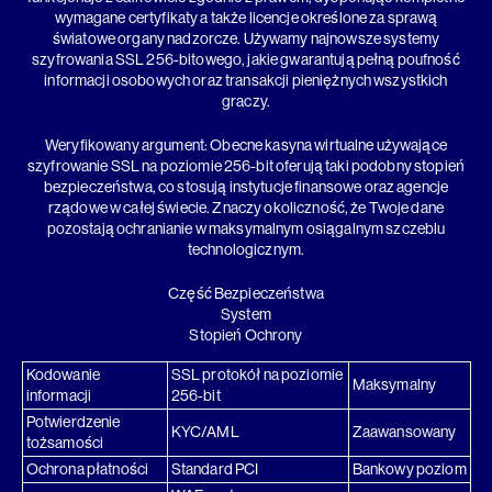
wymagane certyfikaty a także licencje określone za sprawą
światowe organy nadzorcze. Używamy najnowsze systemy
szyfrowania SSL 256-bitowego, jakie gwarantują pełną poufność
informacji osobowych oraz transakcji pieniężnych wszystkich
graczy.
Weryfikowany argument: Obecne kasyna wirtualne używające
szyfrowanie SSL na poziomie 256-bit oferują taki podobny stopień
bezpieczeństwa, co stosują instytucje finansowe oraz agencje
rządowe w całej świecie. Znaczy okoliczność, że Twoje dane
pozostają ochranianie w maksymalnym osiągalnym szczeblu
technologicznym.
Część Bezpieczeństwa
System
Stopień Ochrony
Kodowanie
SSL protokół na poziomie
Maksymalny
informacji
256-bit
Potwierdzenie
KYC/AML
Zaawansowany
tożsamości
Ochrona płatności
Standard PCI
Bankowy poziom