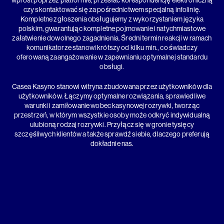
czy skontaktować się za pośrednictwem specjalną infolinię.
Kompletne zgłoszenia obsługujemy z wykorzystaniem języka
polskim, gwarantując kompletne pojmowanie i natychmiastowe
załatwienie dowolnego zagadnienia. Średni termin reakcji w ramach
komunikatorze stanowi krótszy od kilku min., co świadczy
oferowaną zaangażowanie w zapewnianiu optymalnej standardu
obsługi.
Casea Kasyno stanowi witryna zbudowana przez użytkowników dla
użytkowników. Łączymy optymalne rozwiązania, sprawiedliwe
warunki i zamiłowanie wobec kasynowej rozrywki, tworząc
przestrzeń, w którym wszystkie osoby może odkryć indywidualną
ulubioną rodzaj rozrywki. Przyłącz się w gronie tysięcy
szczęśliwych klientów a także sprawdź siebie, dlaczego preferują
dokładnie nas.