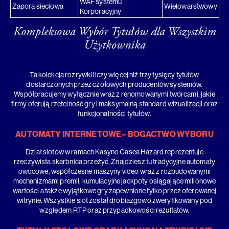
WAF systemu
Zapora sieciowa
Wielowarstwowy
Korporacyjny
Kompleksowa Wybór Tytułów dla Wszystkim
Użytkownika
Ta kolekcja rozrywki liczy więcej niż trzy tysięcy tytułów
dostarczonych przez czołowych producentów systemów.
Współpracujemy wyłącznie wraz z renomowanymi twórcami, jakie
firmy oferują rzetelność gry i maksymalną standard wizualizacji oraz
funkcjonalności tytułów.
AUTOMATY INTERNETOWE – BOGACTWO WYBORU
Dział slotów w ramach Kasyno Casea Hazard reprezentuje
rzeczywista skarbnica przeżyć. Znajdziesz tu tradycyjne automaty
owocowe, współczesne maszyny video wraz z rozbudowanymi
mechanizmami premii, kumulacyjne jackpoty osiągające milionowe
wartości a także wyjątkowe gry zapewnione tylko przez oferowanej
witrynie. Wszystkie slot został drobiazgowo zweryfikowany pod
względem RTP oraz przypadkowości rezultatów.