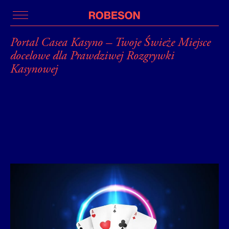
Skip
to
content
Portal Casea Kasyno – Twoje Świeże Miejsce
docelowe dla Prawdziwej Rozgrywki
Kasynowej