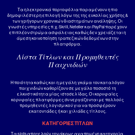
Τα ηλεκτρονικά πορτοφόλια παραμένουν η πιο
δημοφιλέστερη επιλογή λόγω της της ευκολίας χρήσης &
των γρήγορων χρονικών διαστημάτων ανάληψης. Οι
γνωστές υπηρεσίες π.χ. Skrill, Neteller και PayPal παρέχουν
επιπλέον στρώμα ασφάλειας καθώς δεν χρειάζεται η
άμεση κοινοποίηση τραπεζικών δεδομένων στην
πλατφόρμα.
Λίστα Τίτλων και Προμηθευτές
Παιχνιδιών
Η ποιότητα καθώς και η μεγάλη γκάμα του καταλόγου
παιχνιδιών καθορίζουν σε μεγάλο ποσοστό τη
ελκυστικότητα μίας ιστοσελίδας. Οι κορυφαίες
κορυφαίες πλατφόρμες συνεργάζονται με πολλούς
προμηθευτές λογισμικού για να προσφέρουν
εκατοντάδες ή και χιλιάδες τίτλους.
ΚΑΤΗΓΟΡΊΕΣ ΤΊΤΛΩΝ
Τα slots αποτελούν την άκρως αγαπημένη κατηγορία,