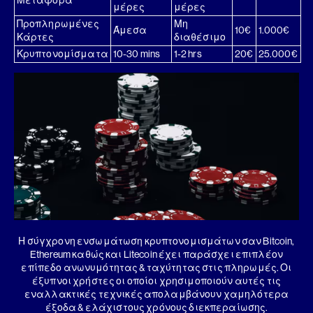
Μεταφορά
μέρες
μέρες
Προπληρωμένες
Μη
Άμεσα
10€
1.000€
Κάρτες
διαθέσιμο
Κρυπτονομίσματα
10-30 mins
1-2 hrs
20€
25.000€
Η σύγχρονη ενσωμάτωση κρυπτονομισμάτων σαν Bitcoin,
Ethereum καθώς και Litecoin έχει παράσχει επιπλέον
επίπεδο ανωνυμότητας & ταχύτητας στις πληρωμές. Οι
έξυπνοι χρήστες οι οποίοι χρησιμοποιούν αυτές τις
εναλλακτικές τεχνικές απολαμβάνουν χαμηλότερα
έξοδα & ελάχιστους χρόνους διεκπεραίωσης.