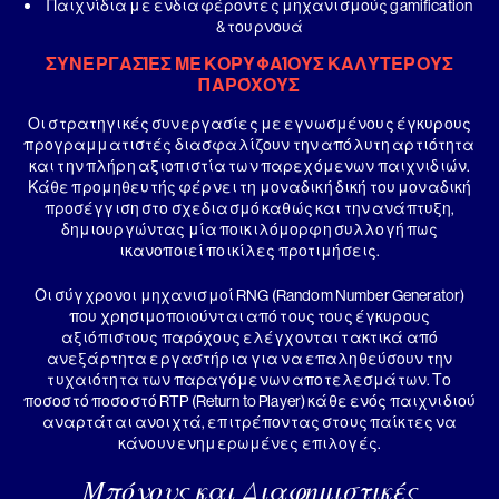
Παιχνίδια με ενδιαφέροντες μηχανισμούς gamification
& τουρνουά
ΣΥΝΕΡΓΑΣΊΕΣ ΜΕ ΚΟΡΥΦΑΊΟΥΣ ΚΑΛΎΤΕΡΟΥΣ
ΠΑΡΌΧΟΥΣ
Οι στρατηγικές συνεργασίες με εγνωσμένους έγκυρους
προγραμματιστές διασφαλίζουν την απόλυτη αρτιότητα
και την πλήρη αξιοπιστία των παρεχόμενων παιχνιδιών.
Κάθε προμηθευτής φέρνει τη μοναδική δική του μοναδική
προσέγγιση στο σχεδιασμό καθώς και την ανάπτυξη,
δημιουργώντας μία ποικιλόμορφη συλλογή πως
ικανοποιεί ποικίλες προτιμήσεις.
Οι σύγχρονοι μηχανισμοί RNG (Random Number Generator)
που χρησιμοποιούνται από τους τους έγκυρους
αξιόπιστους παρόχους ελέγχονται τακτικά από
ανεξάρτητα εργαστήρια για να επαληθεύσουν την
τυχαιότητα των παραγόμενων αποτελεσμάτων. Το
ποσοστό ποσοστό RTP (Return to Player) κάθε ενός παιχνιδιού
αναρτάται ανοιχτά, επιτρέποντας στους παίκτες να
κάνουν ενημερωμένες επιλογές.
Μπόνους και Διαφημιστικές