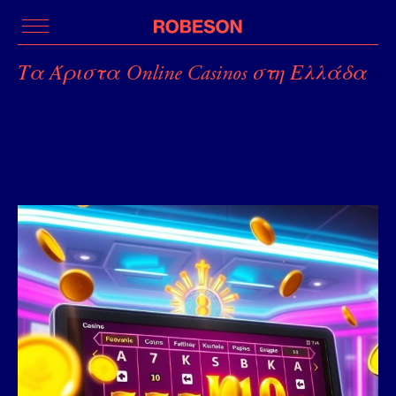
Skip
to
content
Τα Άριστα Online Casinos στη Ελλάδα