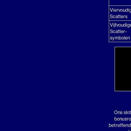
Viervoudi
Scatters
Vijfvoudig
Scatter-
symbolen
Ons slot
bonusro
betreffen