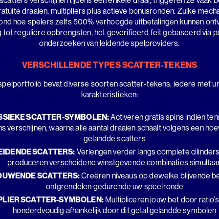
gratuite draaien, multipliers plus actieve bonusronden. Zulke mech
nd hoe spelers zelfs 500% verhoogde uitbetalingen kunnen ont
ng tot reguliere opbrengsten, het geverifieerd feit gebaseerd via 
onderzoeken van leidende spelproviders.
VERSCHILLENDE TYPES SCATTER-TEKENS
spelportfolio bevat diverse soorten scatter-tekens, iedere met u
karakteristieken:
SSIEKE SCATTER-SYMBOLEN:
Activeren gratis spins indien te
s verschijnen, waarna alle aantal draaien schaalt volgens een ho
gelandde scatters
EIDENDE SCATTERS:
Verlengen verder langs complete cilinder
produceren verscheidene winstgevende combinaties simultaa
UWENDE SCATTERS:
Creëren niveaus op dewelke blijvende b
ontgrendelen gedurende uw speelronde
PLIER SCATTER-SYMBOLEN:
Multipliceren jouw bet door ratio’s
honderdvoudig afhankelijk door dit getal gelandde symbolen