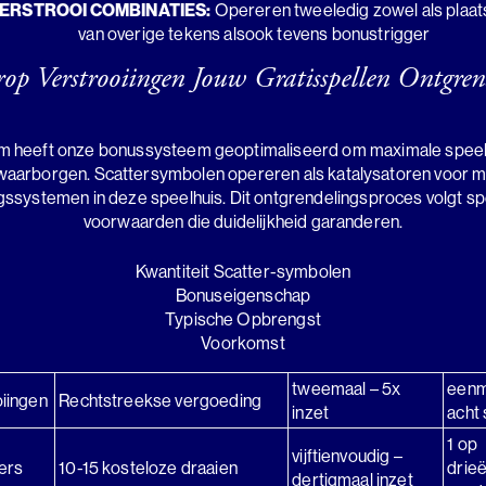
VERSTROOI COMBINATIES:
Opereren tweeledig zowel als plaa
van overige tekens alsook tevens bonustrigger
op Verstrooiingen Jouw Gratisspellen Ontgren
m heeft onze bonussysteem geoptimaliseerd om maximale speel
waarborgen. Scattersymbolen opereren als katalysatoren voor 
gssystemen in deze speelhuis. Dit ontgrendelingsproces volgt sp
voorwaarden die duidelijkheid garanderen.
Kwantiteit Scatter-symbolen
Bonuseigenschap
Typische Opbrengst
Voorkomst
tweemaal – 5x
eenm
oiingen
Rechtstreekse vergoeding
inzet
acht 
1 op
vijftienvoudig –
ers
10-15 kosteloze draaien
drie
dertigmaal inzet