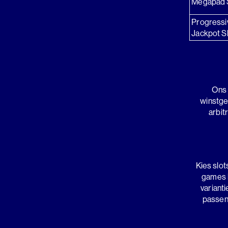
Megapad 
Progressi
Jackpot S
Ons 
winstge
arbit
Kies slot
games b
variant
passen