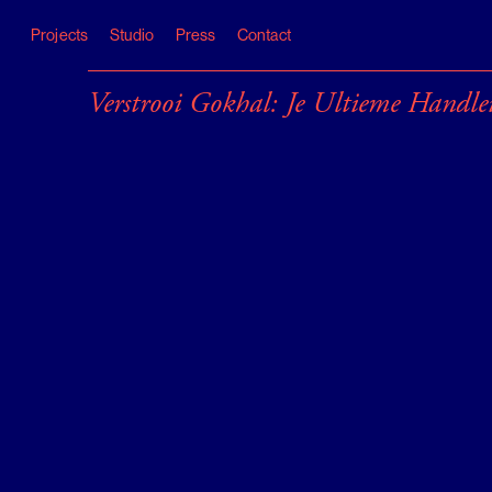
Skip
to
Projects
Studio
Press
Contact
content
Verstrooi Gokhal: Je Ultieme Handle