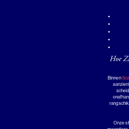
Hoe Zi
Binnen
Sca
aanzien
scheid
onafhank
rangschikk
Onze st
meerdere s