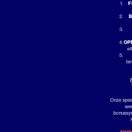
F
B
OP
el
te
Onze speel
wer
bonussys