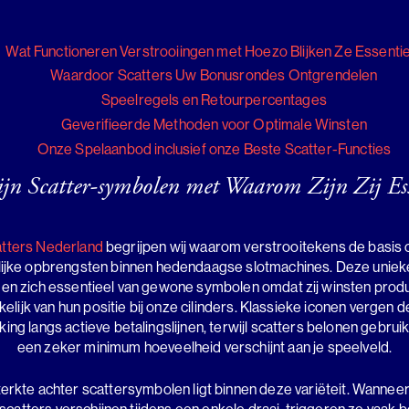
Wat Functioneren Verstrooiingen met Hoezo Blijken Ze Essentie
Waardoor Scatters Uw Bonusrondes Ontgrendelen
Speelregels en Retourpercentages
Geverifieerde Methoden voor Optimale Winsten
Onze Spelaanbod inclusief onze Beste Scatter-Functies
jn Scatter-symbolen met Waarom Zijn Zij Ess
tters Nederland
begrijpen wij waarom verstrooitekens de basis 
lijke opbrengsten binnen hedendaagse slotmachines. Deze uniek
en zich essentieel van gewone symbolen omdat zij winsten pro
elijk van hun positie bij onze cilinders. Klassieke iconen vergen 
ing langs actieve betalingslijnen, terwijl scatters belonen gebrui
een zeker minimum hoeveelheid verschijnt aan je speelveld.
erkte achter scattersymbolen ligt binnen deze variëteit. Wanneer 
catters verschijnen tijdens een enkele draai, triggeren ze vaak 